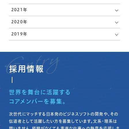
名古屋で働く魅力
会社概要
2021年
数字で見る
ブログ
起業ストーリー
2020年
スタッフブログ
2019年
仕事を知る
FAQ動画
事業内容
社長ブログ
職種紹介
採用情報
ピックアップ
人を知る
募集要項
サイトマッ
よくある質
プ
先輩社員インタビュ
世界を舞台に活躍する
問
コーポレー
ー
お知らせ
ト
コアメンバーを募集。
プライバシ
働く魅力
ーポリシー
次世代にマッチする日本発のビジネスソフトの開発や、その
伝道者として活躍したい方を募集しています。文系・理系は
問いません。経験がなくても素直な仕事への熱意を応援しま