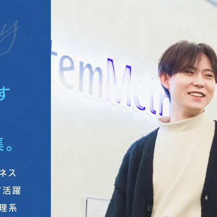
仕事を知る
事業内容
職種紹介
人を知る
す
先輩社員インタビュー
。
ネス
て活躍
・理系