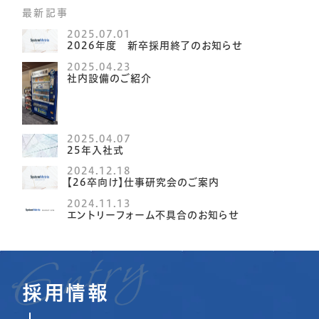
最新記事
2025.07.01
会社を知る
働く環境と成長
2026年度 新卒採用終了のお知らせ
名古屋で働く魅力
2025.04.23
会社概要
社内設備のご紹介
数字で見る
ブログ
起業ストーリー
スタッフブログ
2025.04.07
仕事を知る
25年入社式
FAQ動画
2024.12.18
【26卒向け】仕事研究会のご案内
事業内容
社長ブログ
職種紹介
2024.11.13
エントリーフォーム不具合のお知らせ
ピックアップ
人を知る
募集要項
サイトマッ
よくある質
プ
先輩社員インタビュ
採用情報
問
コーポレー
ー
お知らせ
ト