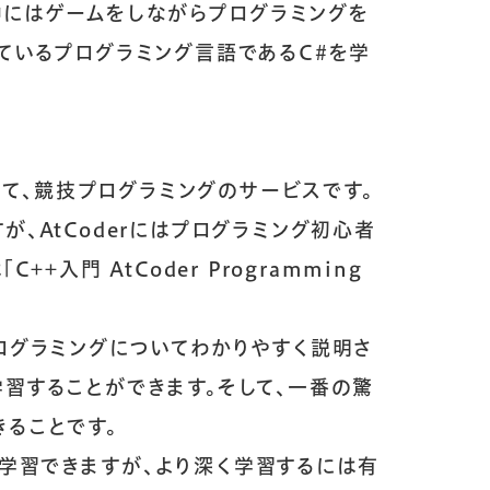
、中にはゲームをしながらプログラミングを
ているプログラミング言語であるC#を学
働く魅力
て、競技プログラミングのサービスです。
働く環境と成長
、AtCoderにはプログラミング初心者
名古屋で働く魅力
「
C++入門 AtCoder Programming
ブログ
ログラミングについてわかりやすく説明さ
習することができます。そして、一番の驚
スタッフブログ
ることです。
FAQ動画
料で学習できますが、より深く学習するには有