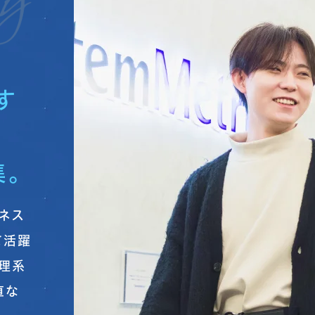
す
。
ネス
て活躍
・理系
直な