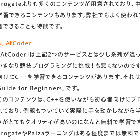
Progateよりも多くのコンテンツが用意されており
学習できるコンテンツもあります。弊社でもよく使われ
習できることも特徴です。
会社を知る
３．AtCoder
「
AtCoder
」は上記2つのサービスとは少し系列が違っ
会社概要
いきなり競技プログラミングに挑戦！も悪くないのですが
数字で見る
向けにC++を学習できるコンテンツがあります。それは
起業ストーリー
Guide for Beginners
」です。
このコンテンツは、C++を使いながら初心者向けにプ
仕事を知る
れており、例題もついていて実際に手を動かしながら学
きがとてもクオリティが高いのになんと無料で学習でき
事業内容
ProgateやPaizaラーニングはある程度までは無
職種紹介