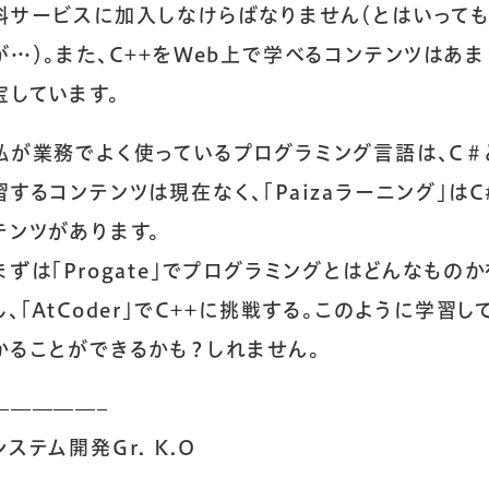
料サービスに加入しなけらばなりません（とはいっても
人を知る
が…）。また、C++をWeb上で学べるコンテンツはあま
宝しています。
先輩社員インタビュー
私が業務でよく使っているプログラミング言語は、C＃とC
習するコンテンツは現在なく、「Paizaラーニング」はC#
テンツがあります。
まずは「Progate」でプログラミングとはどんなものか
し、「AtCoder」でC++に挑戦する。このように学
かることができるかも？しれません。
—————–
システム開発Gr. K.O