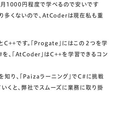
社長ブログ
月1000円程度で学べるので安いです
り多くないので、AtCoderは現在私も重
ピックアップ
募集要項
プライバシーポリシー
++です。「Progate」にはこの２つを学
よくある質問
サイトマップ
を、「AtCoder」はC++を学習できるコン
お知らせ
コーポレート
を知り、「Paizaラーニング」でC#に挑戦
習していくと、弊社でスムーズに業務に取り掛