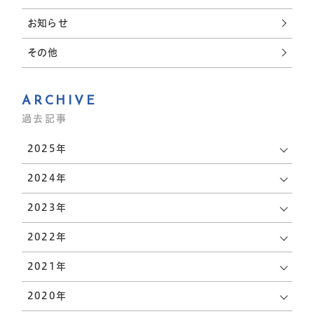
お知らせ
その他
会社を知る
働く環境と成長
名古屋で働く魅力
ARCHIVE
会社概要
過去記事
数字で見る
ブログ
起業ストーリー
2025年
スタッフブログ
仕事を知る
2024年
FAQ動画
2023年
事業内容
社長ブログ
職種紹介
2022年
ピックアップ
2021年
人を知る
募集要項
サイトマッ
2020年
よくある質
プ
先輩社員インタビュ